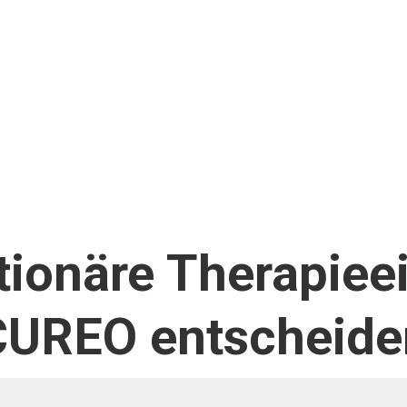
ionäre Therapiee
CUREO
entscheide