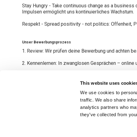
Stay Hungry - Take continuous change as a business d
Impulsen ermöglicht uns kontinuierliches Wachstum.
Respekt - Spread positivity - not politics: Offenheit,
Unser Bewerbungsprozess
1. Review: Wir prüfen deine Bewerbung und achten be
2. Kennenlernen: In zwanglosen Gesprächen – online u
3. Angebot: Bei beidseitigem Interesse freuen wir un
This website uses cookie
Starte jetzt deine Karriere bei CUREosity und veränd
We use cookies to personal
traffic. We also share info
analytics partners who may
they’ve collected from your