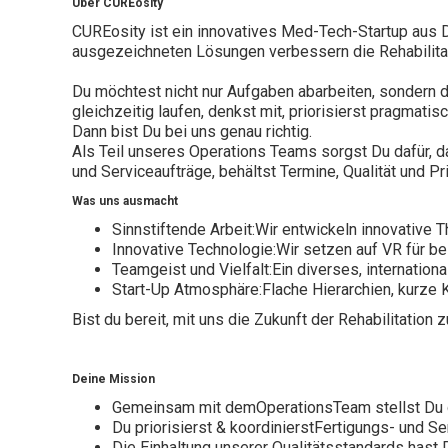
Über CUREosity
CUREosity ist ein innovatives Med-Tech-Startup aus D
ausgezeichneten Lösungen verbessern die Rehabilitati
Du möchtest nicht nur Aufgaben abarbeiten, sondern d
gleichzeitig laufen, denkst mit, priorisierst pragmat
Dann bist Du bei uns genau richtig.
Als Teil unseres Operations Teams sorgst Du dafür, d
und Serviceaufträge, behältst Termine, Qualität und Pr
Was uns ausmacht
Sinnstiftende Arbeit:Wir entwickeln innovative 
Innovative Technologie:Wir setzen auf VR für 
Teamgeist und Vielfalt:Ein diverses, internatio
Start-Up Atmosphäre:Flache Hierarchien, kurze
Bist du bereit, mit uns die Zukunft der Rehabilitation 
Deine Mission
Gemeinsam mit demOperationsTeam stellst Du di
Du priorisierst & koordinierstFertigungs- und S
Die Einhaltung unserer Qualitätsstandards hast 