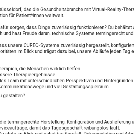
üsseldorf, das die Gesundheitsbranche mit Virtual-Reality-Thera
on für Patient*innen weltweit.
afür sorgen, dass Dinge zuverlässig funktionieren? Du behältst
isch und hast Freude daran, technische Systeme termingerecht und
ass unsere CUREO-Systeme zuverlässig hergestellt, konfiguriert
ioritäten im Blick und trägst dazu bei, unsere Abläufe jeden Tag
Therapien, die Menschen wirklich helfen
bessere Therapieergebnisse
nales Team mit unterschiedlichen Perspektiven und Hintergründen
 Kommunikationswege und viel Gestaltungsspielraum
zu gestalten?
e termingerechte Herstellung, Konfiguration und Auslieferung
erviceaufträge, damit das Tagesgeschäft reibungslos läuft.
Du stets im Blick und gehst bei Sorgfalt, Dokumentation und Arbe