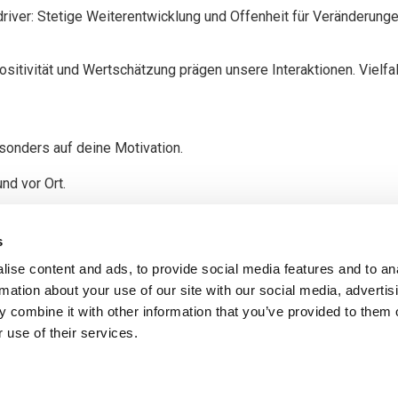
river: Stetige Weiterentwicklung und Offenheit für Veränderunge
 Positivität und Wertschätzung prägen unsere Interaktionen. Vielf
sonders auf deine Motivation.
nd vor Ort.
s dich bald in unserem Team begrüßen zu dürfen!
s
ere mit uns die Gesundheitsbranche!
ise content and ads, to provide social media features and to an
rmation about your use of our site with our social media, advertis
 combine it with other information that you’ve provided to them o
 use of their services.
Jetzt bewerben!