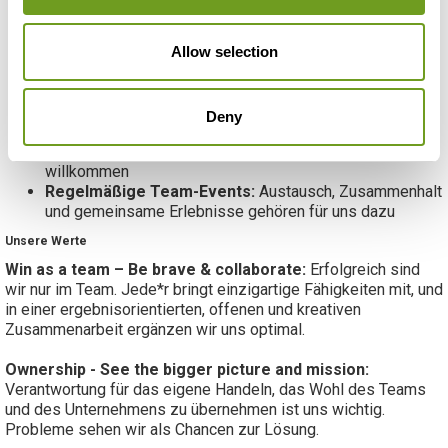
Flexible Arbeitszeiten:
Gestalte deine Arbeit so, dass
sie zu deinem Leben passt
Hybrides Arbeiten:
Je nach Aufgabenbereich und
Allow selection
Teamkonstellation ist mobiles Arbeiten in Abstimmung
möglich
Praxisnahe Einblicke und Verantwortung:
aktive
Deny
Mitarbeit an realen Aufgaben und Projekten
Tierfreundliches Büro:
Hunde sind bei uns herzlich
willkommen
Regelmäßige Team-Events:
Austausch, Zusammenhalt
und gemeinsame Erlebnisse gehören für uns dazu
Unsere Werte
Win as a team – Be brave & collaborate:
Erfolgreich sind
wir nur im Team. Jede*r bringt einzigartige Fähigkeiten mit, und
in einer ergebnisorientierten, offenen und kreativen
Zusammenarbeit ergänzen wir uns optimal.
Ownership - See the bigger picture and mission:
Verantwortung für das eigene Handeln, das Wohl des Teams
und des Unternehmens zu übernehmen ist uns wichtig.
Probleme sehen wir als Chancen zur Lösung.