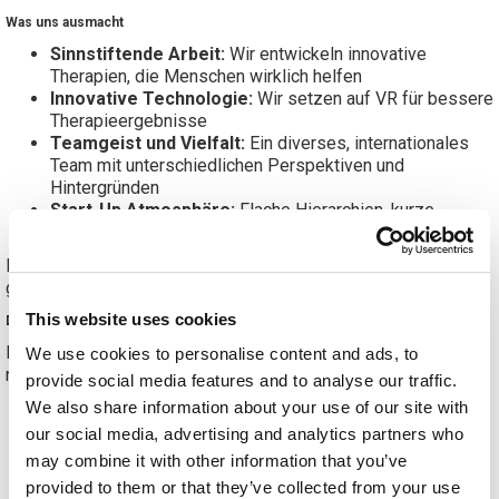
Was uns ausmacht
Sinnstiftende Arbeit:
Wir entwickeln innovative
Therapien, die Menschen wirklich helfen
Innovative Technologie:
Wir setzen auf VR für bessere
Therapieergebnisse
Teamgeist und Vielfalt:
Ein diverses, internationales
Team mit unterschiedlichen Perspektiven und
Hintergründen
Start-Up Atmosphäre:
Flache Hierarchien, kurze
Kommunikationswege und viel Gestaltungsspielraum
Bist du bereit, mit uns die Zukunft der Rehabilitation zu
gestalten?
This website uses cookies
Deine Mission
Du arbeitest aktiv im Tagesgeschäft mit und unterstützt, je
We use cookies to personalise content and ads, to
nach Einsatzbereich, bei:
provide social media features and to analyse our traffic.
We also share information about your use of our site with
Strukturierung, Pflege und Analyse von Daten
Optimierung interner Prozesse und Tools
our social media, advertising and analytics partners who
Erstellung von Auswertungen und Dokumentationen
may combine it with other information that you’ve
Projektbezogenen Aufgaben in
Commercial,
provided to them or that they’ve collected from your use
Operations oder Product / Development